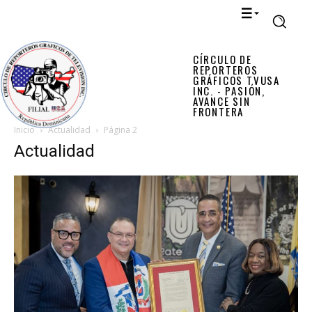
CÍRCULO DE
REPORTEROS
GRÁFICOS TVUSA
INC. - PASIÓN,
AVANCE SIN
FRONTERA
Inicio
Actualidad
Página 2
Actualidad