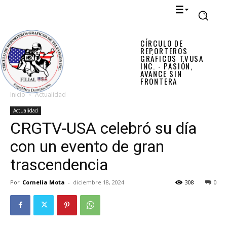
CÍRCULO DE
REPORTEROS
GRÁFICOS TVUSA
INC. - PASIÓN,
AVANCE SIN
FRONTERA
Inicio
Actualidad
Actualidad
CRGTV-USA celebró su día
con un evento de gran
trascendencia
Por
Cornelia Mota
-
diciembre 18, 2024
308
0