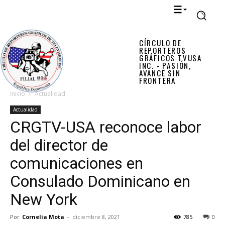
CÍRCULO DE
REPORTEROS
GRÁFICOS TVUSA
INC. - PASIÓN,
AVANCE SIN
FRONTERA
Inicio
Actualidad
Actualidad
CRGTV-USA reconoce labor
del director de
comunicaciones en
Consulado Dominicano en
New York
Por
Cornelia Mota
-
diciembre 8, 2021
785
0