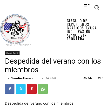
CÍRCULO DE
REPORTEROS
GRÁFICOS TVUSA
INC. - PASIÓN,
AVANCE SIN
FRONTERA
Inicio
Actualidad
Actualidad
Despedida del verano con los
miembros
Por
Claudio Abreu
-
octubre 14, 2020
642
0
Despedida del verano con los miembros