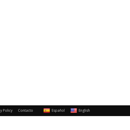
y Policy
Contacto
Español
English