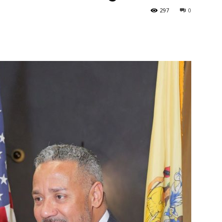
297
0