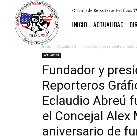
Círculo de Reporteros Gráficos
T
INICIO
ACTUALIDAD
DI
Inicio
Actualidad
Fundador y presidente Círculo d
Actualidad
Fundador y presi
Reporteros Gráfi
Eclaudio Abreú 
el Concejal Alex
aniversario de f