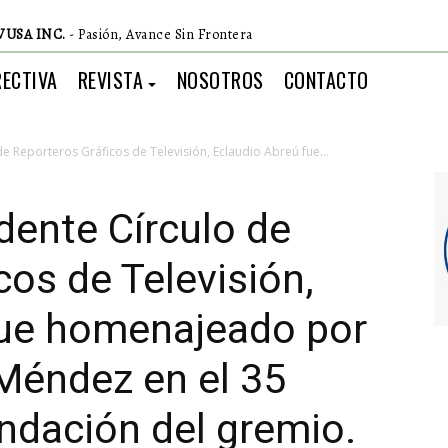
VUSA INC.
- Pasión, Avance Sin Frontera
RECTIVA
REVISTA
NOSOTROS
CONTACTO
e Reporteros Gráficos de Televisión, Eclaudio Abreú fue...
dente Círculo de
cos de Televisión,
fue homenajeado por
 Méndez en el 35
undación del gremio.