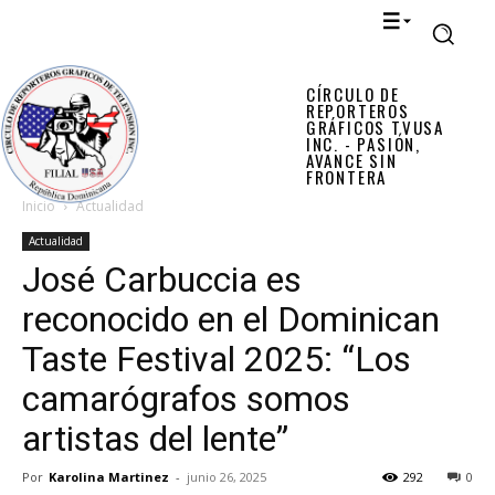
CÍRCULO DE
REPORTEROS
GRÁFICOS TVUSA
INC. - PASIÓN,
AVANCE SIN
FRONTERA
Inicio
Actualidad
Actualidad
José Carbuccia es
reconocido en el Dominican
Taste Festival 2025: “Los
camarógrafos somos
artistas del lente”
Por
Karolina Martinez
-
junio 26, 2025
292
0