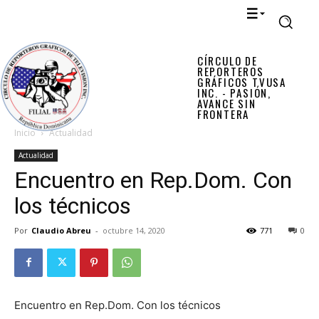
CÍRCULO DE
REPORTEROS
GRÁFICOS TVUSA
INC. - PASIÓN,
AVANCE SIN
FRONTERA
Inicio
Actualidad
Actualidad
Encuentro en Rep.Dom. Con
los técnicos
Por
Claudio Abreu
-
octubre 14, 2020
771
0
Encuentro en Rep.Dom. Con los técnicos