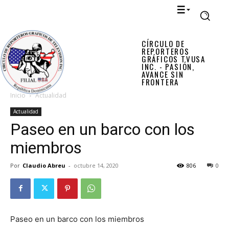
CÍRCULO DE
REPORTEROS
GRÁFICOS TVUSA
INC. - PASIÓN,
AVANCE SIN
FRONTERA
Inicio
Actualidad
Actualidad
Paseo en un barco con los
miembros
Por
Claudio Abreu
-
octubre 14, 2020
806
0
Paseo en un barco con los miembros